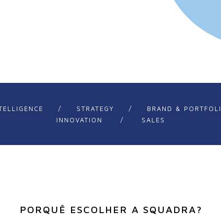
TELLIGENCE
/
STRATEGY
/
BRAND & PORTFOL
INNOVATION
/
SALES
PORQUÊ ESCOLHER A SQUADRA?