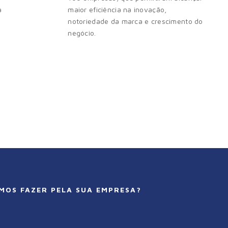
a
maior eficiência na inovação,
notoriedade da marca e crescimento do
negócio.
MOS FAZER PELA SUA EMPRESA?