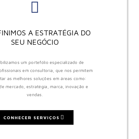
INIMOS A ESTRATÉGIA DO
SEU NEGÓCIO
ibilizamos um portefólio especializado de
ofissionais em consultoria, que nos permitem
tar as melhores soluções em áreas como:
de mercado, estratégia, marca, inovação e
vendas.
CONHECER SERVIÇOS